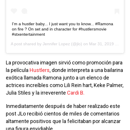
I’m a hustler baby... I just want you to know... #Ramona
on fire ? On set and in character for #hustlersmovie
#stxentertainment
A post shared by
Jennifer Lopez
(@jlo) on
Mar 31, 2019 at 5:03am PDT
La provocativa imagen sirvió como promoción para
la película
Hustlers
, donde interpreta a una bailarina
exótica llamada Ramona junto a un elenco de
actrices increíbles como Lili Rein hart, Keke Palmer,
Julia Stiles y la irreverente
Cardi B.
Inmediatamente después de haber realizado este
post JLo recibió cientos de miles de comentarios
altamente positivos que la felicitaban por alcanzar
una figura envidiable.