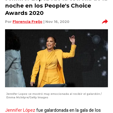
noche en los People's Choice
Awards 2020
Por
Florencia Freijo
| Nov 16, 2020
Jennifer Lopez se mostró muy emocionada al recibir el galardón /
Emma McIntyre/Getty Images
Jennifer López
fue galardonada en la gala de los