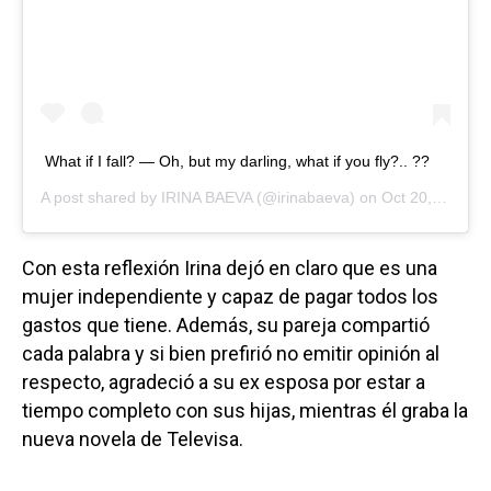
What if I fall? — Oh, but my darling, what if you fly?.. ??
A post shared by
IRINA BAEVA
(@irinabaeva) on
Oct 20, 2020 at 11:53am PDT
Con esta reflexión Irina dejó en claro que es una
mujer independiente y capaz de pagar todos los
gastos que tiene. Además, su pareja compartió
cada palabra y si bien prefirió no emitir opinión al
respecto, agradeció a su ex esposa por estar a
tiempo completo con sus hijas, mientras él graba la
nueva novela de Televisa.