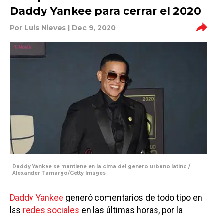
Daddy Yankee para cerrar el 2020
Por
Luis Nieves
| Dec 9, 2020
Daddy Yankee se mantiene en la cima del genero urbano latino /
Alexander Tamargo/Getty Images
Daddy Yankee
generó comentarios de todo tipo en
las
redes sociales
en las últimas horas, por la