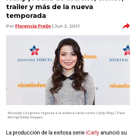
trailer y más de la nueva
temporada
Por
Florencia Freijo
| Jun 2, 2021
Miranda Cosgrove regresa a la exitosa serie como Carly Shay / Paul
Morigi/Getty Images
La producción de la exitosa serie
iCarly
anunció su