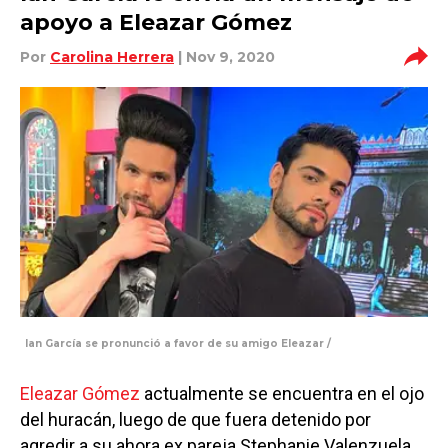
apoyo a Eleazar Gómez
Por
Carolina Herrera
| Nov 9, 2020
Ian García se pronunció a favor de su amigo Eleazar /
Eleazar Gómez
actualmente se encuentra en el ojo
del huracán, luego de que fuera detenido por
agredir a su ahora ex pareja Stephanie Valenzuela.