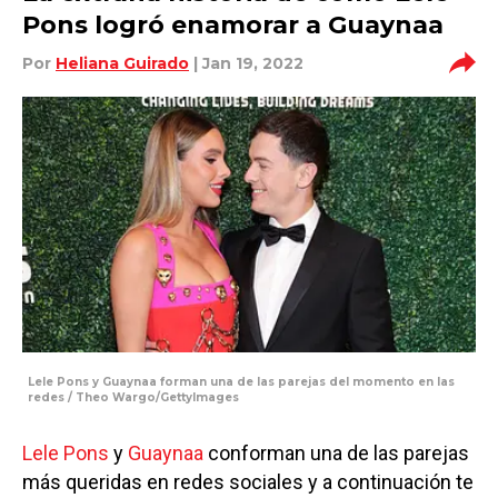
Pons logró enamorar a Guaynaa
Por
Heliana Guirado
| Jan 19, 2022
Lele Pons y Guaynaa forman una de las parejas del momento en las
redes / Theo Wargo/GettyImages
Lele Pons
y
Guaynaa
conforman una de las parejas
más queridas en redes sociales y a continuación te