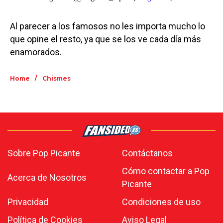
Al parecer a los famosos no les importa mucho lo
que opine el resto, ya que se los ve cada día más
enamorados.
/
Home
Chismes
Sobre Pop Picante
Contáctanos
Cómo contactar a Pop
Acerca de Nosotros
Picante
Privacidad
Condiciones de uso
Política de Cookies
Aviso Legal