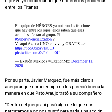
dijo Evelyn confirmando que notaron los problemas
entre los Titanes.
El equipo de HÉROES ya notaron las fricciones
que hay entre los rojos, ellos saben que esas
actitudes afectan al grupo. ??
#SupervivenciaExatlón
?
Ve aquí Azteca UNO en vivo y GRATIS -->
https://t.co/OxpaVIsCOJ
pic.twitter.com/0vPxbuor0U
— Exatlón México (@ExatlonMx)
December 11,
2020
Por su parte, Javier Márquez, fue más claro al
asegurar que como equipo no les pareció buena la
manera en que Pato Araujo trató a su compañero.
“Dentro del juego ahí pasó algo de lo que nos
percatamos y no nos gustó para nada, una acción