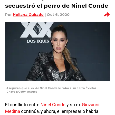
secuestró el perro de Ninel Conde
Por
Heliana Guirado
| Oct 6, 2020
Aseguran que el ex de Ninel Conde le robó a su perro / Victor
Chavez/Getty Images
El conflicto entre
Ninel Conde
y su ex
Giovanni
Medina
continúa, y ahora, el empresario habría