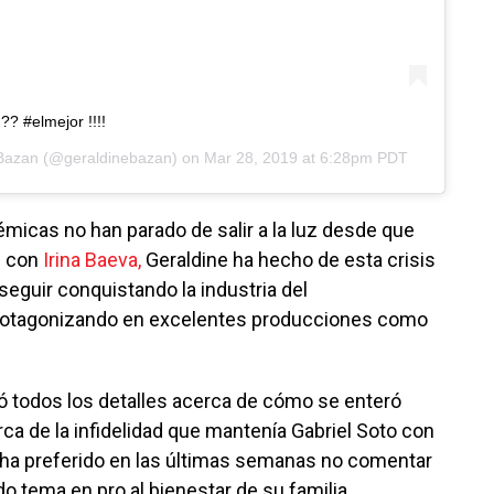
? #elmejor !!!!
Bazan
(@geraldinebazan) on
Mar 28, 2019 at 6:28pm PDT
micas no han parado de salir a la luz desde que
ón con
Irina Baeva,
Geraldine ha hecho de esta crisis
eguir conquistando la industria del
rotagonizando en excelentes producciones como
ó todos los detalles acerca de cómo se enteró
ca de la infidelidad que mantenía Gabriel Soto con
e) ha preferido en las últimas semanas no comentar
o tema en pro al bienestar de su familia.