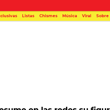
clusivas
Listas
Chismes
Música
Viral
Sobre 
sume en las redes su figur