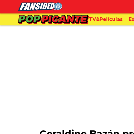
TV&Películas
Ex
Geraldine Bazán pre