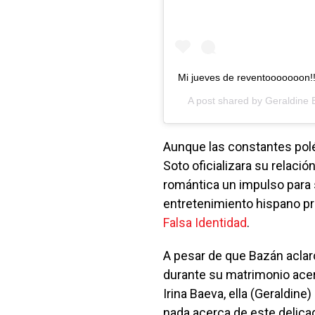
Mi jueves de reventooooooon!!?
A post shared by
Geraldine 
Aunque las constantes polé
Soto oficializara su relaci
romántica un impulso para s
entretenimiento hispano p
Falsa Identidad
.
A pesar de que Bazán aclar
durante su matrimonio acer
Irina Baeva, ella (Geraldin
nada acerca de este delicad