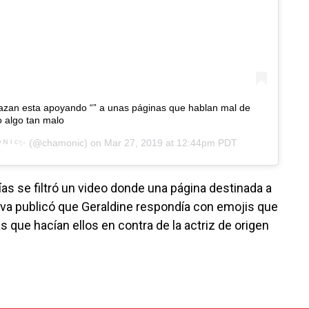
zan esta apoyando “” a unas páginas que hablan mal de
o algo tan malo
ᴼ ᴺ ᴵ ᶜ✨
(@chamonic) on
Mar 27, 2019 at 12:44pm PDT
as se filtró un video donde una página destinada a
eva publicó que Geraldine respondía con emojis que
s que hacían ellos en contra de la actriz de origen