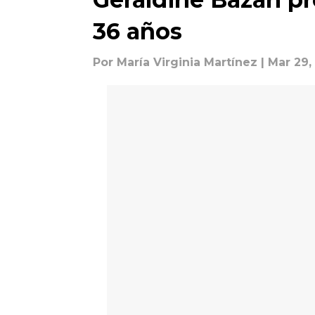
36 años
Por
María Virginia Martínez
| Mar 29,