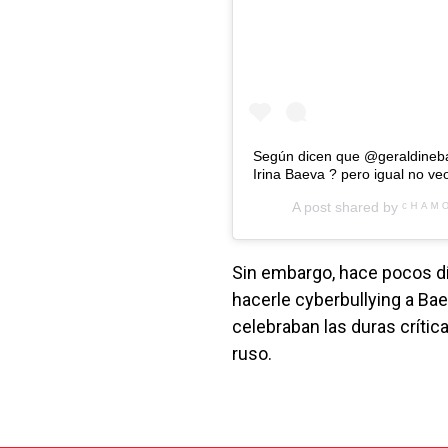
Según dicen que @geraldineba
Irina Baeva ? pero igual no ve
A post shared by
ᶜ ᴴ ᴬ ᴹ 
Sin embargo, hace pocos dí
hacerle cyberbullying a Ba
celebraban las duras crítica
ruso.