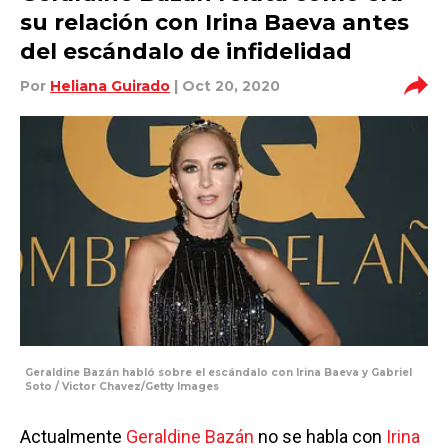
su relación con Irina Baeva antes
del escándalo de infidelidad
Por
Heliana Guirado
| Oct 20, 2020
Geraldine Bazán habló sobre el escándalo con Irina Baeva y Gabriel
Soto / Victor Chavez/Getty Images
Actualmente
Geraldine Bazán
no se habla con
Irina