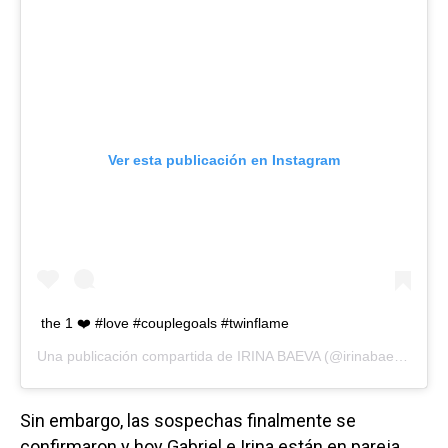
Ver esta publicación en Instagram
the 1 ❤️ #love #couplegoals #twinflame
Una publicación compartida de
IRINA BAEVA
(@irinabaeva) el
8 
Sin embargo, las sospechas finalmente se
confirmaron y hoy Gabriel e Irina están en pareja.