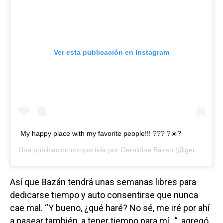
Ver esta publicación en Instagram
My happy place with my favorite people!!! ?‍?‍? ?☀️?
Una publicación compartida por
Geraldine Bazan
(@geraldinebazan) el
Así que Bazán tendrá unas semanas libres para
dedicarse tiempo y auto consentirse que nunca
cae mal. “Y bueno, ¿qué haré? No sé, me iré por ahí
a pasear también, a tener tiempo para mí…”, agregó.