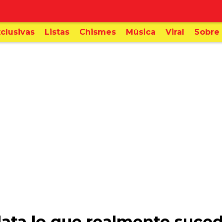
clusivas
Listas
Chismes
Música
Viral
Sobre 
lata lo que realmente suced