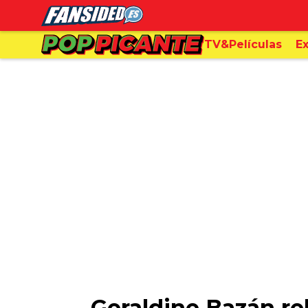
TV&Películas
Ex
Geraldine Bazán re