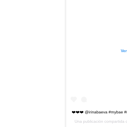
Ver
❤️❤️❤️ @irinabaeva #mybae #
Una publicación compartida