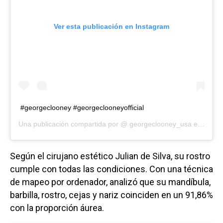
Ver esta publicación en Instagram
#georgeclooney #georgeclooneyofficial
Una publicación compartida por @
georgeclooney_usa
el
25 de 
Según el cirujano estético Julian de Silva, su rostro
cumple con todas las condiciones. Con una técnica
de mapeo por ordenador, analizó que su mandíbula,
barbilla, rostro, cejas y nariz coinciden en un 91,86%
con la proporción áurea.