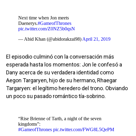
Next time when Jon meets
Daenerys.
#GameofThrones
pic.twitter.com/Z0NZ5b0qsN
— Abid Khan (@abidorakzai98)
April 21, 2019
El episodio culminó con la conversación más
esperada hasta los momentos: Jon le confesó a
Dany acerca de su verdadera identidad como
Aegon Targaryen, hijo de su hermano, Rhaegar
Targaryen: el legítimo heredero del trono. Obviando
un poco su pasado romántico tía-sobrino.
“Rise Brienne of Tarth, a night of the seven
kingdoms”:
#GameofThrones
pic.twitter.com/FWG8L5QePM