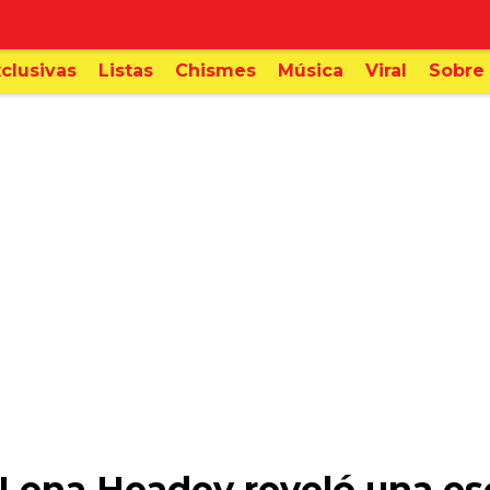
clusivas
Listas
Chismes
Música
Viral
Sobre 
 Lena Headey reveló una e