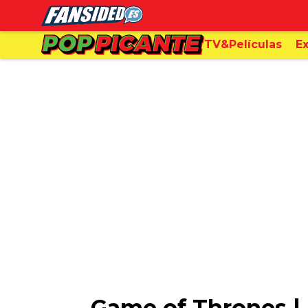
TV&Películas
Ex
Game of Thrones |