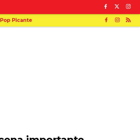
Pop Picante
scena importante