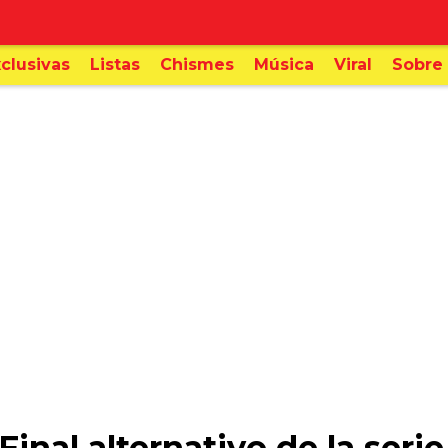
clusivas
Listas
Chismes
Música
Viral
Sobre 
inal alternativo de la serie