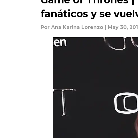
fanáticos y se vuelv
Por
Ana Karina Lorenzo
| May 30, 20