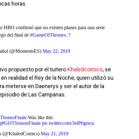
pocas horas.
de HBO confirmó que no existen planes para una serie
ego del final de
#GameOfThrones
. ?
pañol (@MomentsES)
May 22, 2019
tivo propuesto por el tuitero
Khaledcomics
, se
 en realidad el Rey de la Noche, quien utilizó su
a meterse en Daenerys y ser el autor de la
 episodio de Las Campanas.
honesFinale
Was like this
g
#GOTSeasonFinale
pic.twitter.com/3t4P6grscu
s (@KhaledComics)
May 21, 2019