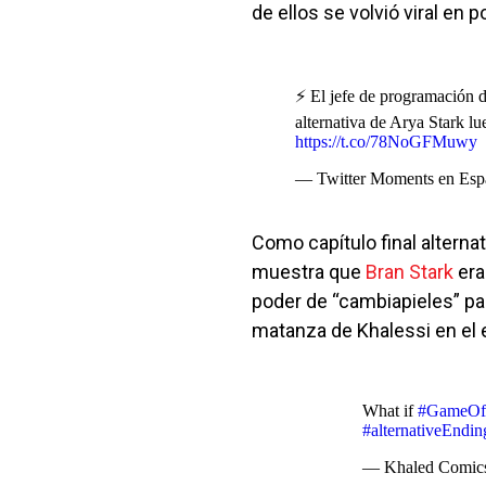
de ellos se volvió viral en 
⚡️ El jefe de programación 
alternativa de Arya Stark lu
https://t.co/78NoGFMuwy
— Twitter Moments en Es
Como capítulo final alterna
muestra que
Bran Stark
era
poder de “cambiapieles” par
matanza de Khalessi en el
What if
#GameOfT
#alternativeEndin
— Khaled Comic