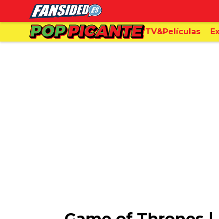
TV&Películas
Ex
Game of Thrones | F