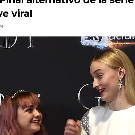
e viral
19