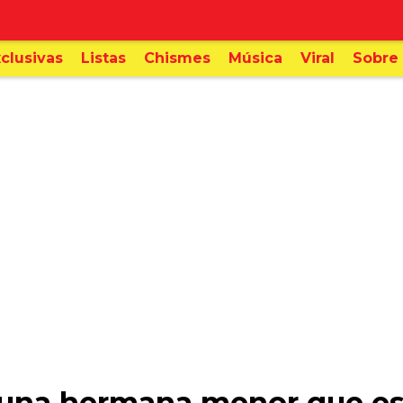
clusivas
Listas
Chismes
Música
Viral
Sobre 
una hermana menor que es i