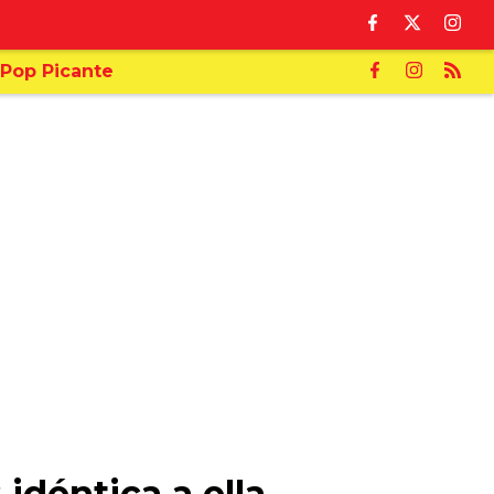
Pop Picante
déntica a ella