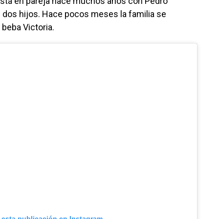
 está en pareja hace muchos años con Pedro
 dos hijos. Hace pocos meses la familia se
 beba Victoria.
 esta publicación en Instagram