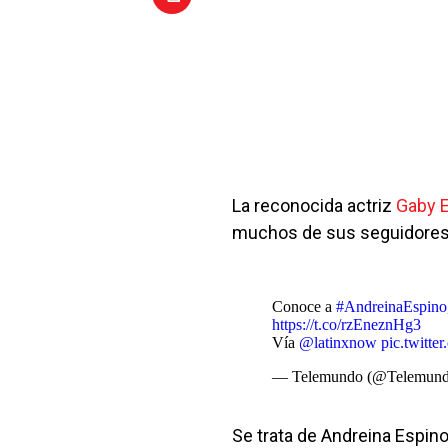
La reconocida actriz
Gaby 
muchos de sus seguidores
Conoce a
#AndreinaEspino
https://t.co/rzEneznHg3
Vía
@latinxnow
pic.twitt
— Telemundo (@Telemun
Se trata de Andreina Espin