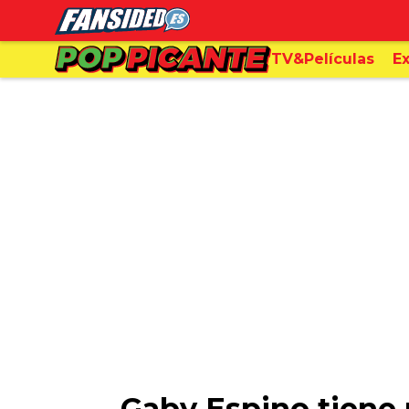
TV&Películas
Ex
Gaby Espino tiene 