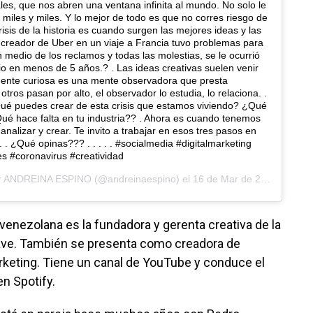
les, que nos abren una ventana infinita al mundo. No solo le
 miles y miles. Y lo mejor de todo es que no corres riesgo de
risis de la historia es cuando surgen las mejores ideas y las
l creador de Uber en un viaje a Francia tuvo problemas para
n medio de los reclamos y todas las molestias, se le ocurrió
rio en menos de 5 años.? . Las ideas creativas suelen venir
mente curiosa es una mente observadora que presta
otros pasan por alto, el observador lo estudia, lo relaciona. .
ué puedes crear de esta crisis que estamos viviendo? ¿Qué
é hace falta en tu industria?? . Ahora es cuando tenemos
analizar y crear. Te invito a trabajar en esos tres pasos en
”. . ¿Qué opinas??? . . . . . #socialmedia #digitalmarketing
s #coronavirus #creatividad
r
ANDREINA ESPINO
(@andreinaespino) el
16 de Mar de 2020 a las 1:55 PDT
venezolana es la fundadora y gerenta creativa de la
wave. También se presenta como creadora de
keting. Tiene un canal de YouTube y conduce el
en Spotify.