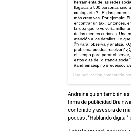
herramienta de las redes socia
llegaras a 800 personas sino a
contagiarte.? . En las peores c
más creativas. Por ejemplo: E
encontrar un taxi. Entonces, e
la idea que lo volvería millona
de las mentes curiosas. Una 
atención a los detalles. Lo que 
✋?Para, observa y analiza. ¿Q
problema puedes resolver? ¿Qu
el tiempo para parar observar, 
estos dias de “distancia social
#andreinaespino #redessociale
Una publicación compartida po
Andreina quien también es 
firma de publicidad Brain
contenido y asesora de mar
podcast "Hablando digital" 