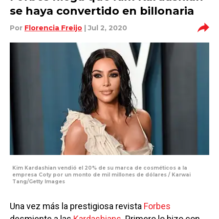
se haya convertido en billonaria
Por
Florencia Freijo
| Jul 2, 2020
Kim Kardashian vendió el 20% de su marca de cosméticos a la
empresa Coty por un monto de mil millones de dólares / Karwai
Tang/Getty Images
Una vez más la prestigiosa revista
Forbes
desmiente a las
Kardashians
. Primero lo hizo con