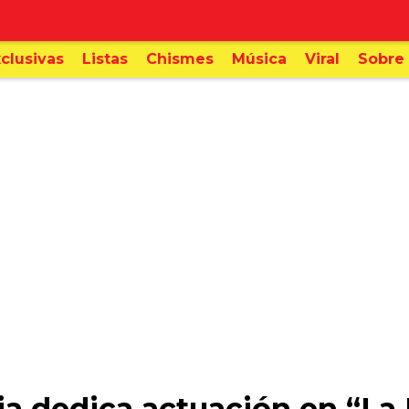
clusivas
Listas
Chismes
Música
Viral
Sobre 
a dedica actuación en “La 