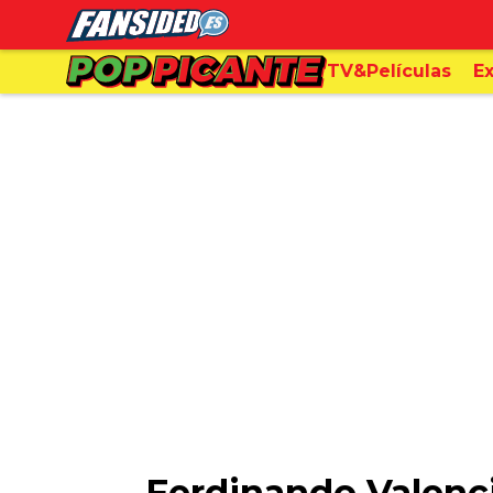
TV&Películas
Ex
Ferdinando Valenci