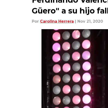
Güero" a su hijo fa
Por
Carolina Herrera
| Nov 21, 2020