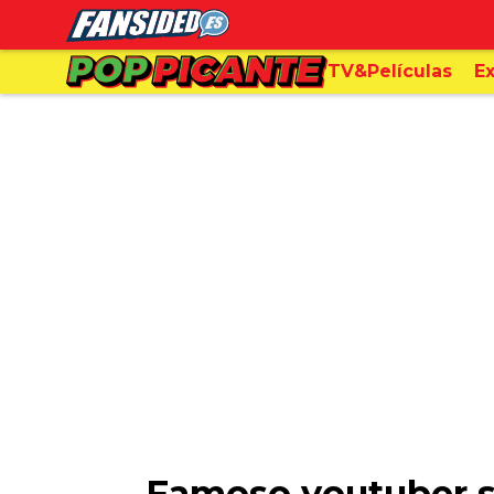
TV&Películas
Ex
Famoso youtuber se