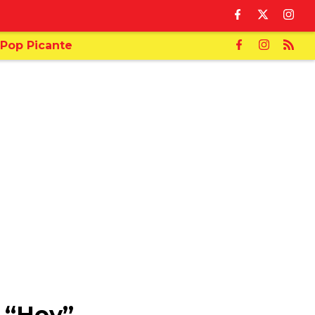
Pop Picante
e “Hoy”