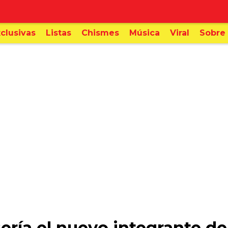
clusivas
Listas
Chismes
Música
Viral
Sobre 
ría el nuevo integrante d