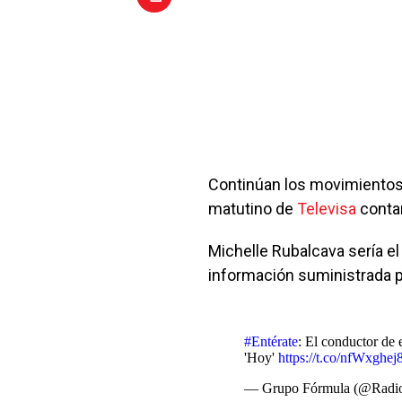
Continúan los movimientos 
matutino de
Televisa
conta
Michelle Rubalcava sería e
información suministrada po
#Entérate
: El conductor de 
'Hoy'
https://t.co/nfWxghej
— Grupo Fórmula (@Radi