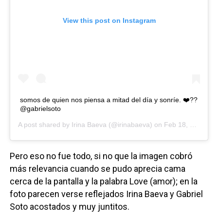
View this post on Instagram
somos de quien nos piensa a mitad del día y sonríe. ❤️??
@gabrielsoto
A post shared by
Irina Baeva
(@irinabaeva) on
Feb 18, 2019 at 6:45pm PST
Pero eso no fue todo, si no que la imagen cobró
más relevancia cuando se pudo aprecia cama
cerca de la pantalla y la palabra Love (amor); en la
foto parecen verse reflejados Irina Baeva y Gabriel
Soto acostados y muy juntitos.