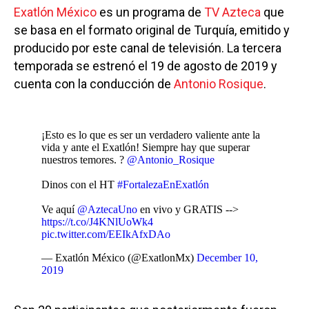
Exatlón México
es un programa de
TV Azteca
que
se basa en el formato original de Turquía, emitido y
producido por este canal de televisión. La tercera
temporada se estrenó el 19 de agosto de 2019 y
cuenta con la conducción de
Antonio Rosique
.
¡Esto es lo que es ser un verdadero valiente ante la
vida y ante el Exatlón! Siempre hay que superar
nuestros temores. ?
@Antonio_Rosique
Dinos con el HT
#FortalezaEnExatlón
Ve aquí
@AztecaUno
en vivo y GRATIS -->
https://t.co/J4KNlUoWk4
pic.twitter.com/EEIkAfxDAo
— Exatlón México (@ExatlonMx)
December 10,
2019