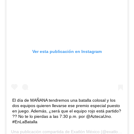
Ver esta publicación en Instagram
El día de MAÑANA tendremos una batalla colosal y los
dos equipos quieren llevarse ese premio especial puesto
en juego. Además, ¿será que el equipo rojo está partido?
?? No te lo pierdas a las 7:30 p.m. por @AztecaUno.
#EnLaBatalla
Una publicación compartida de
Exatlón México
(@exatlonmx) el