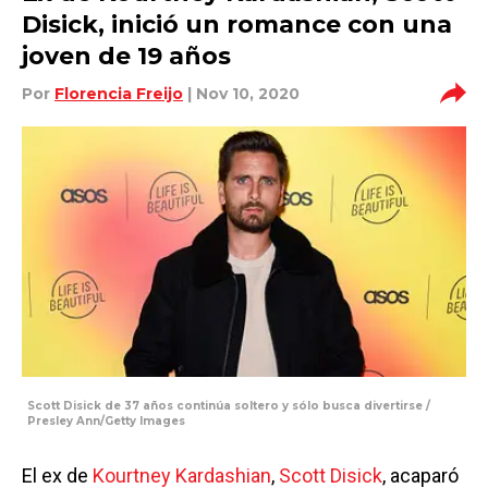
Disick, inició un romance con una
joven de 19 años
Por
Florencia Freijo
| Nov 10, 2020
Scott Disick de 37 años continúa soltero y sólo busca divertirse /
Presley Ann/Getty Images
El ex de
Kourtney Kardashian
,
Scott Disick
, acaparó