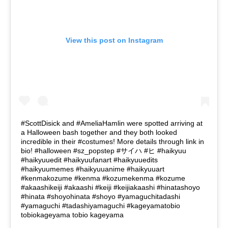
View this post on Instagram
#ScottDisick and #AmeliaHamlin were spotted arriving at
a Halloween bash together and they both looked
incredible in their #costumes! More details through link in
bio! #halloween #sz_popstep #サイハ #ヒ #haikyuu
#haikyuuedit #haikyuufanart #haikyuuedits
#haikyuumemes #haikyuuanime #haikyuuart
#kenmakozume #kenma #kozumekenma #kozume
#akaashikeiji #akaashi #keiji #keijiakaashi #hinatashoyo
#hinata #shoyohinata #shoyo #yamaguchitadashi
#yamaguchi #tadashiyamaguchi #kageyamatobio
tobiokageyama tobio kageyama