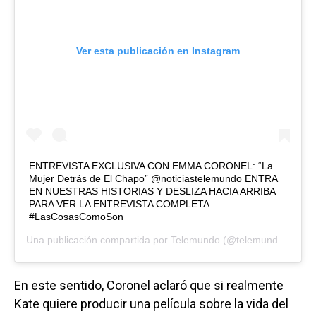
Ver esta publicación en Instagram
ENTREVISTA EXCLUSIVA CON EMMA CORONEL: “La
Mujer Detrás de El Chapo” @noticiastelemundo ENTRA
EN NUESTRAS HISTORIAS Y DESLIZA HACIA ARRIBA
PARA VER LA ENTREVISTA COMPLETA.
#LasCosasComoSon
Una publicación compartida por
Telemundo
(@telemundo) el
10 
En este sentido, Coronel aclaró que si realmente
Kate quiere producir una película sobre la vida del