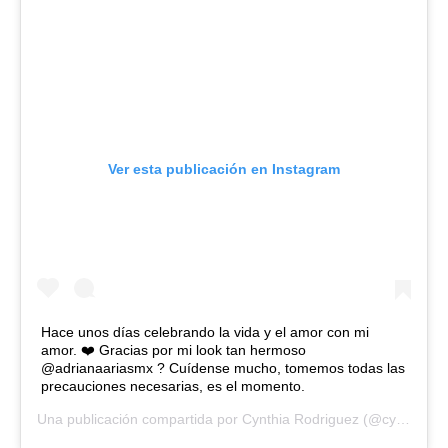
Ver esta publicación en Instagram
Hace unos días celebrando la vida y el amor con mi
amor. ❤️ Gracias por mi look tan hermoso
@adrianaariasmx ? Cuídense mucho, tomemos todas las
precauciones necesarias, es el momento.
Una publicación compartida por
Cynthia Rodriguez
(@cynoficial) el