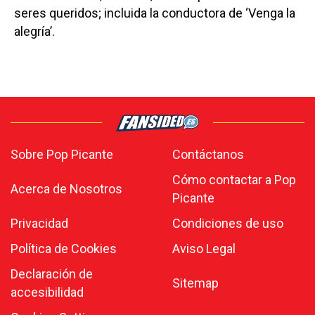
seres queridos; incluida la conductora de ‘Venga la
alegría’.
Sobre Pop Picante
Contáctanos
Cómo contactar a Pop
Acerca de Nosotros
Picante
Privacidad
Condiciones de uso
Política de Cookies
Aviso Legal
Declaración de
Sitemap
accesibilidad