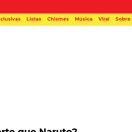
clusivas
Listas
Chismes
Música
Viral
Sobre 
rte que Naruto?