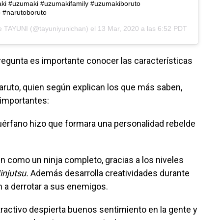
ki #uzumaki #uzumakifamily #uzumakiboruto
 #narutoboruto
de
TAYUNI
(@tayuniyunichan) el
13 Mar, 2020 a las 6:52 PDT
regunta es importante conocer las características
aruto, quien según explican los que más saben,
 importantes:
uérfano hizo que formara una personalidad rebelde
en como un ninja completo, gracias a los niveles
injutsu.
Además desarrolla creatividades durante
an a derrotar a sus enemigos.
tractivo despierta buenos sentimiento en la gente y