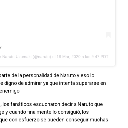
?
de
Naruto Uzumaki
(@naruto) el
18 Mar, 2020 a las 9:47 PDT
arte de la personalidad de Naruto y eso lo
e digno de admirar ya que intenta superarse en
l enemigo.
ia, los fanáticos escucharon decir a Naruto que
e y cuando finalmente lo consiguió, los
 que con esfuerzo se pueden conseguir muchas