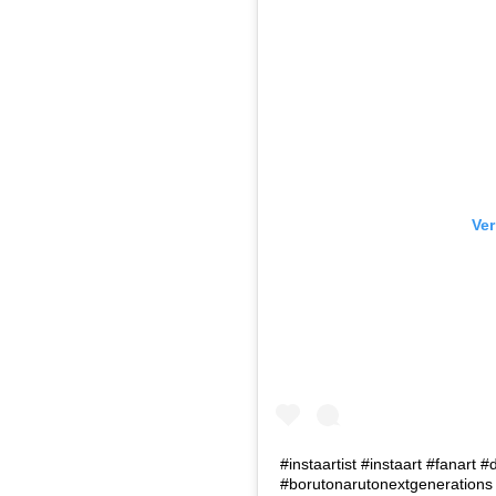
Ver
#instaartist #instaart #fanart #d
#borutonarutonextgenerations 