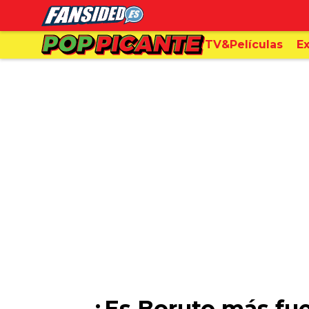
TV&Películas
Ex
¿Es Boruto más fue