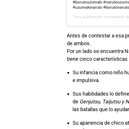
#borutouzumaki #narutouzuma
#uzumakinaruto #borutonaruto
Una publicación compartida 
Antes de contestar a esa p
de ambos.
Por un lado se encuentra N
tiene cinco características
Su infancia como niño h
e impulsiva.
Sus habilidades lo defin
de
Genjutsu, Taijutsu y N
las batallas que lo ayud
Su apariencia de chico a