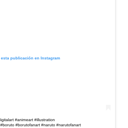
 esta publicación en Instagram
igitalart #animeart #illustration
#boruto #borutofanart #naruto #narutofanart