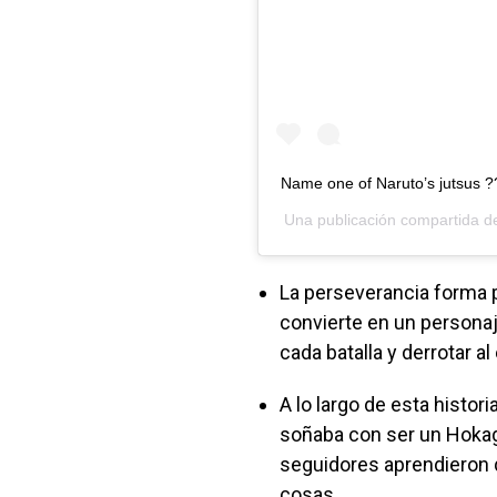
Name one of Naruto’s jutsus ?
Una publicación compartida 
La perseverancia forma p
convierte en un personaj
cada batalla y derrotar a
A lo largo de esta histor
soñaba con ser un Hokag
seguidores aprendieron
cosas.