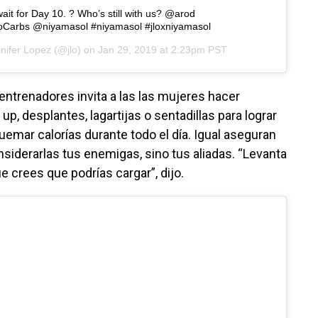
t wait for Day 10. ? Who’s still with us? @arod
Carbs @niyamasol #niyamasol #jloxniyamasol
nifer Lopez
(@jlo) on
Jan 29, 2019 at 2:23pm PST
 entrenadores invita a las las mujeres hacer
up, desplantes, lagartijas o sentadillas para lograr
quemar calorías durante todo el día. Igual aseguran
siderarlas tus enemigas, sino tus aliadas. “Levanta
 crees que podrías cargar”, dijo.