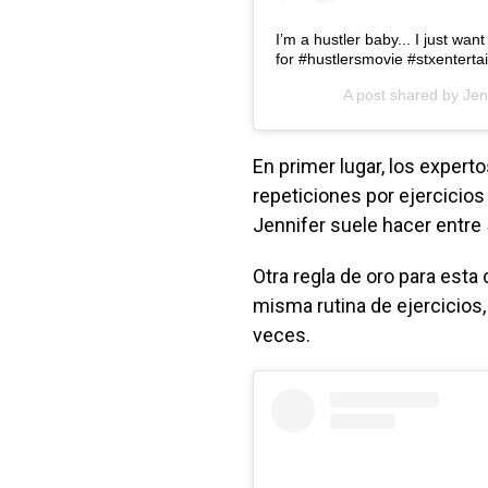
I’m a hustler baby... I just wa
for #hustlersmovie #stxentert
A post shared by
Jen
En primer lugar, los expert
repeticiones por ejercicios
Jennifer suele hacer entre 
Otra regla de oro para esta
misma rutina de ejercicios,
veces.