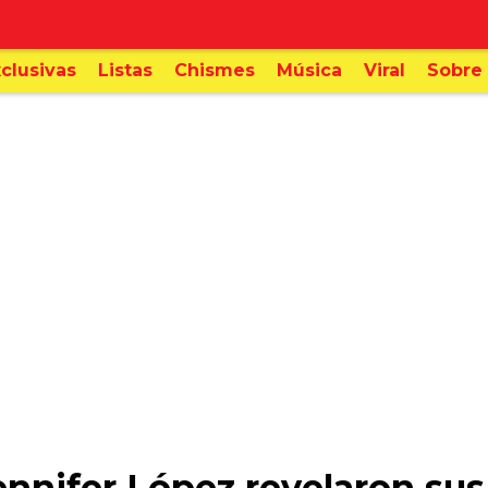
clusivas
Listas
Chismes
Música
Viral
Sobre 
nnifer López revelaron sus