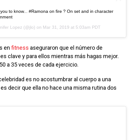
nt you to know... #Ramona on fire ? On set and in character
ainment
nifer Lopez
(@jlo) on
Mar 31, 2019 at 5:03am PDT
os en
fitness
aseguraron que el número de
 es clave y para ellos mientras más hagas mejor.
50 a 35 veces de cada ejercicio.
 celebridad es no acostumbrar al cuerpo a una
 es decir que ella no hace una misma rutina dos