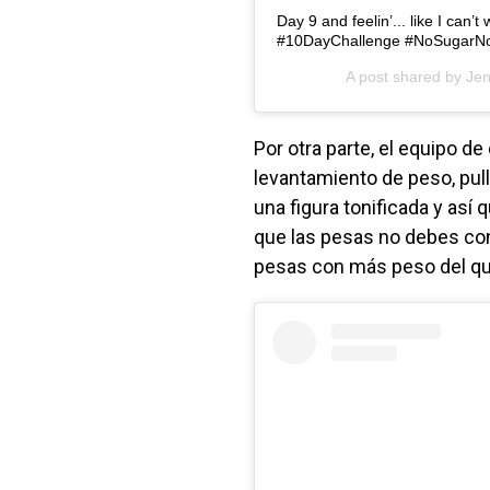
Day 9 and feelin’... like I can’
#10DayChallenge #NoSugarNo
A post shared by
Jen
Por otra parte, el equipo de
levantamiento de peso, pull 
una figura tonificada y así 
que las pesas no debes con
pesas con más peso del que