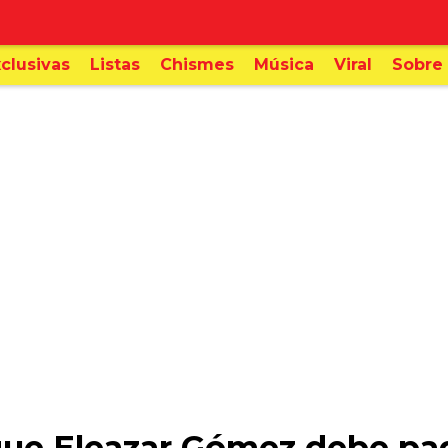
clusivas
Listas
Chismes
Música
Viral
Sobre 
que Eleazar Gómez debe pa