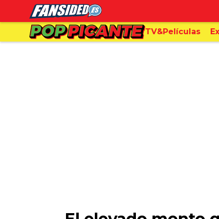
TV&Películas
Ex
El elevado monto 