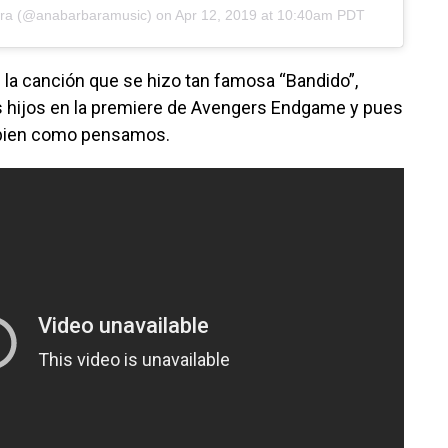
ra
(@anabarbaramusic) on
Apr 12, 2019 at 10:40am PDT
e la canción que se hizo tan famosa “Bandido”,
hijos en la premiere de Avengers Endgame y pues
 bien como pensamos.