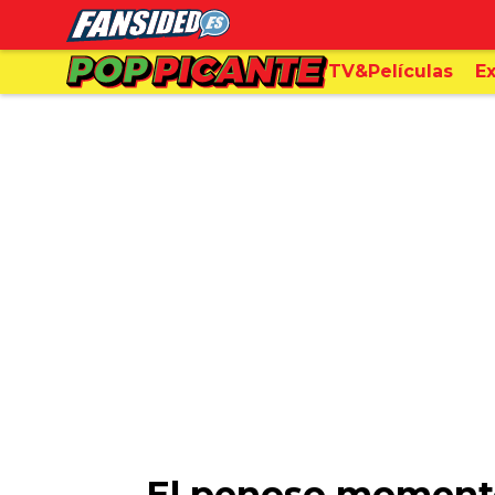
TV&Películas
Ex
El penoso momento