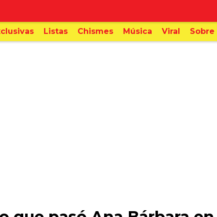
clusivas
Listas
Chismes
Música
Viral
Sobre 
 que pasó Ana Bárbara en 