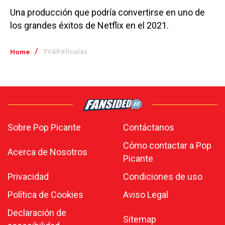
Una producción que podría convertirse en uno de
los grandes éxitos de Netflix en el 2021.
/
TV&Películas
Home
Sobre Pop Picante
Contáctanos
Cómo contactar a Pop
Acerca de Nosotros
Picante
Privacidad
Condiciones de uso
Política de Cookies
Aviso Legal
Declaración de
Sitemap