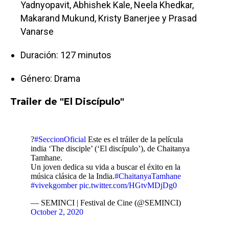
Yadnyopavit, Abhishek Kale, Neela Khedkar,
Makarand Mukund, Kristy Banerjee y Prasad
Vanarse
Duración: 127 minutos
Género: Drama
Trailer de "El Discípulo"
?
#SeccionOficial
Este es el tráiler de la película
india ‘The disciple’ (‘El discípulo’), de Chaitanya
Tamhane.
Un joven dedica su vida a buscar el éxito en la
música clásica de la India.
#ChaitanyaTamhane
#vivekgomber
pic.twitter.com/HGtvMDjDg0
— SEMINCI | Festival de Cine (@SEMINCI)
October 2, 2020