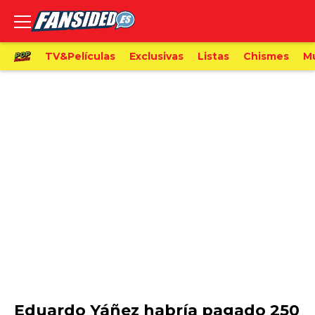
TV&Películas
Exclusivas
Listas
Chismes
M
Eduardo Yáñez habría pagado 250