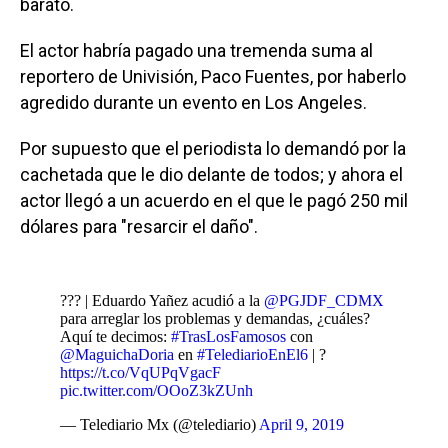
barato.
El actor habría pagado una tremenda suma al
reportero de Univisión, Paco Fuentes, por haberlo
agredido durante un evento en Los Angeles.
Por supuesto que el periodista lo demandó por la
cachetada que le dio delante de todos; y ahora el
actor llegó a un acuerdo en el que le pagó 250 mil
dólares para "resarcir el daño".
??? | Eduardo Yañez acudió a la
@PGJDF_CDMX
para arreglar los problemas y demandas, ¿cuáles?
Aquí te decimos:
#TrasLosFamosos
con
@MaguichaDoria
en
#TelediarioEnEl6
| ?
https://t.co/VqUPqVgacF
pic.twitter.com/OOoZ3kZUnh
— Telediario Mx (@telediario)
April 9, 2019