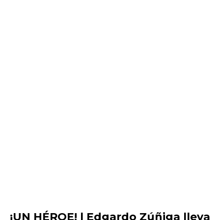
¡UN HÉROE! | Edgardo Zúñiga lleva