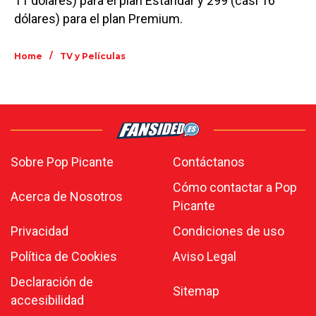
11 dólares) para el plan Estándar y 299 (casi 16
dólares) para el plan Premium.
/
Home
TV y Películas
Sobre Pop Picante
Contáctanos
Cómo contactar a Pop
Acerca de Nosotros
Picante
Privacidad
Condiciones de uso
Política de Cookies
Aviso Legal
Declaración de
Sitemap
accesibilidad