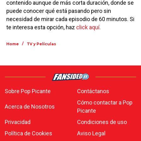
contenido aunque de más corta duración, donde se
puede conocer qué está pasando pero sin
necesidad de mirar cada episodio de 60 minutos. Si
te interesa esta opción, haz
click aquí.
/
Home
TV y Películas
Sobre Pop Picante
Contáctanos
Cómo contactar a Pop
Acerca de Nosotros
Picante
Privacidad
Condiciones de uso
Política de Cookies
Aviso Legal