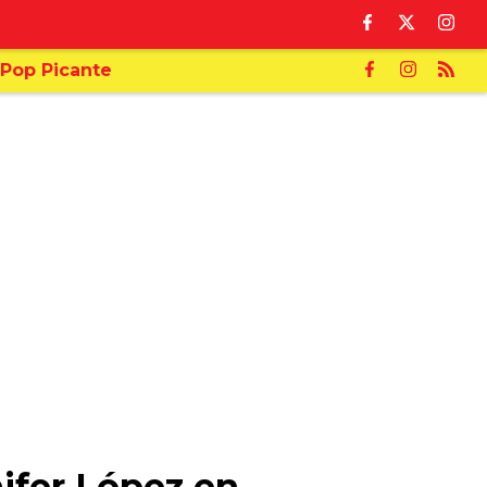
Pop Picante
nifer López en