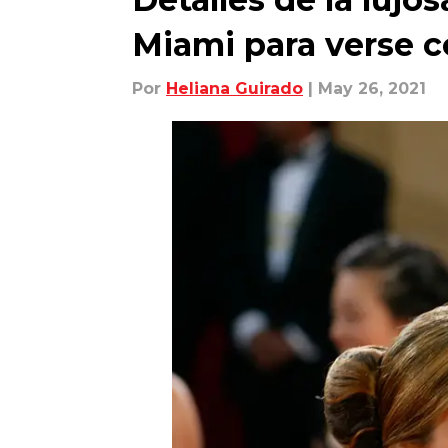
Miami para verse c
Por
Heliana Guirado
| May 26, 2021