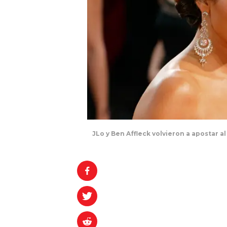
JLo y Ben Affleck volvieron a apostar a