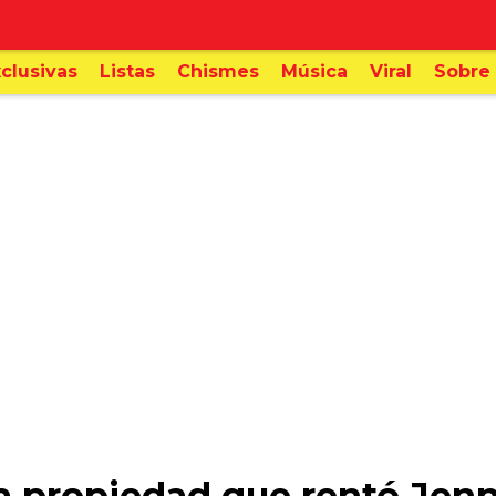
clusivas
Listas
Chismes
Música
Viral
Sobre 
osa propiedad que rentó Jen