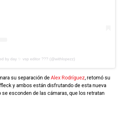
ed by day ✨ vsp editor ??‍? (@withlopezz)
mara su separación de
Alex Rodríguez
, retomó su
ffleck y ambos están disfrutando de esta nueva
 se esconden de las cámaras, que los retratan