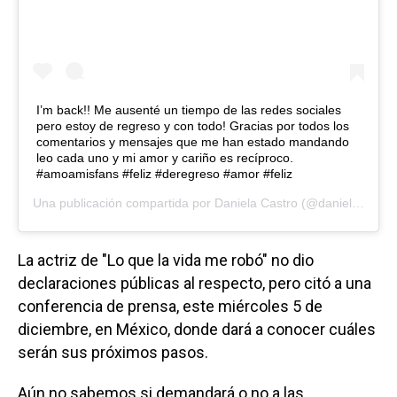
I’m back!! Me ausenté un tiempo de las redes sociales
pero estoy de regreso y con todo! Gracias por todos los
comentarios y mensajes que me han estado mandando
leo cada uno y mi amor y cariño es recíproco.
#amoamisfans #feliz #deregreso #amor #feliz
Una publicación compartida por
Daniela Castro
(@danielacastro.oficial) el
La actriz de "Lo que la vida me robó" no dio
declaraciones públicas al respecto, pero citó a una
conferencia de prensa, este miércoles 5 de
diciembre, en México, donde dará a conocer cuáles
serán sus próximos pasos.
Aún no sabemos si demandará o no a las