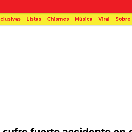
clusivas
Listas
Chismes
Música
Viral
Sobre 
 sufre fuerte accidente en