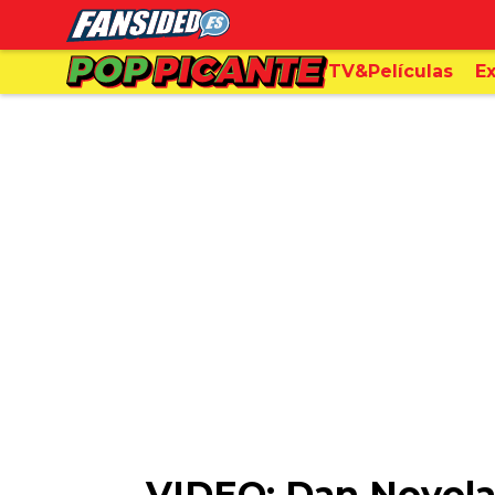
TV&Películas
Ex
VIDEO: Dan Noyola