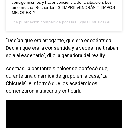
consigo mismos y hacer conciencia de la situación. Los
amo mucho. Recuerden: SIEMPRE VENDRÁN TIEMPOS
MEJORES. ?
Una publicación compartida por
Dalú
(@dalumusica) el
18 de Ma
“Decían que era arrogante, que era egocéntrica.
Decían que era la consentida y a veces me tiraban
sola al escenario", dijo la ganadora del reality.
Además, la cantante sinaloense confesó que,
durante una dinámica de grupo en la casa, 'La
Chicuela' le informó que los académicos
comenzaron a atacarla y criticarla.