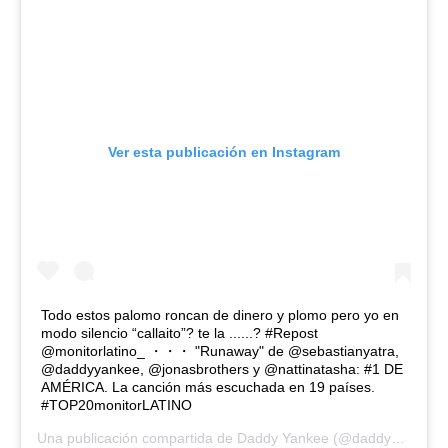
Ver esta publicación en Instagram
Todo estos palomo roncan de dinero y plomo pero yo en
modo silencio “callaito”? te la ......? #Repost
@monitorlatino_ ・・・ "Runaway" de @sebastianyatra,
@daddyyankee, @jonasbrothers y @nattinatasha: #1 DE
AMÉRICA. La canción más escuchada en 19 países.
#TOP20monitorLATINO
Una publicación compartida de
Daddy Yankee
(@daddyyankee) el