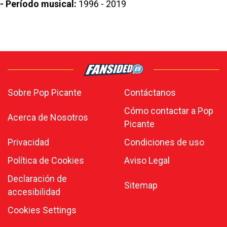
- Período musical:
1996 - 2019
Sobre Pop Picante
Contáctanos
Cómo contactar a Pop
Acerca de Nosotros
Picante
Privacidad
Condiciones de uso
Política de Cookies
Aviso Legal
Declaración de
Sitemap
accesibilidad
Cookies Settings