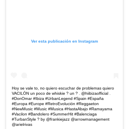
Ver esta publicación en Instagram
Hoy se vale to, no quiero escuchar de problemas quiero
VACILÓN un poco de whiskie ? un ? . @hiibizaofficial .
#DonOmar #Ibiza #UrbanLegend #Spain #España
#Europa #Europe #RetroEvolución #Reggaeton
#NewMusic #Music #Musica #HastaAbajo #Ramayama
#Vacilon #Bandolero #SummerHit #Balenciaga
#TurbanStyle ? by @frankiejazz @arrowmanagement
@arielrivas