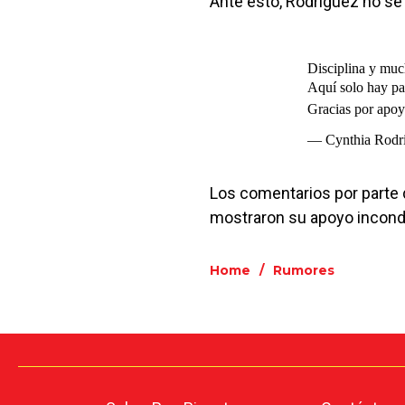
Ante esto, Rodríguez no se 
Disciplina y much
Aquí solo hay pa
Gracias por apo
— Cynthia Rodri
Los comentarios por parte 
mostraron su apoyo incondi
Home
/
Rumores