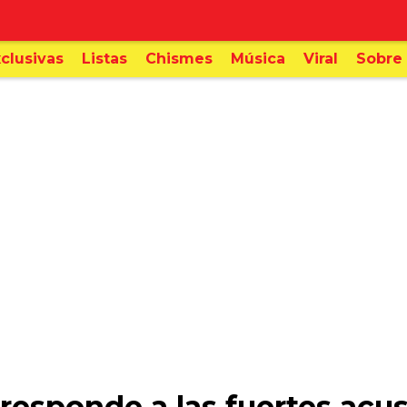
clusivas
Listas
Chismes
Música
Viral
Sobre 
responde a las fuertes acu