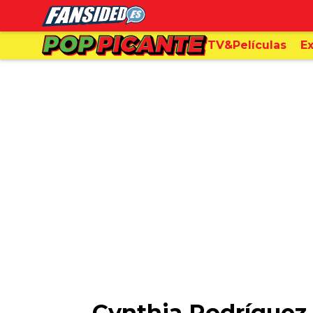
TV&Películas
Ex
Cynthia Rodríguez 