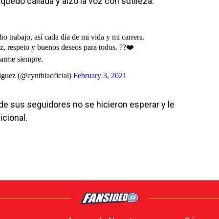
quedó callada y alzó la voz con sutileza:
o trabajo, así cada día de mi vida y mi carrera.
z, respeto y buenos deseos para todos. ??❤️
yarme siempre.
guez (@cynthiaoficial)
February 3, 2021
de sus seguidores no se hicieron esperar y le
cional.