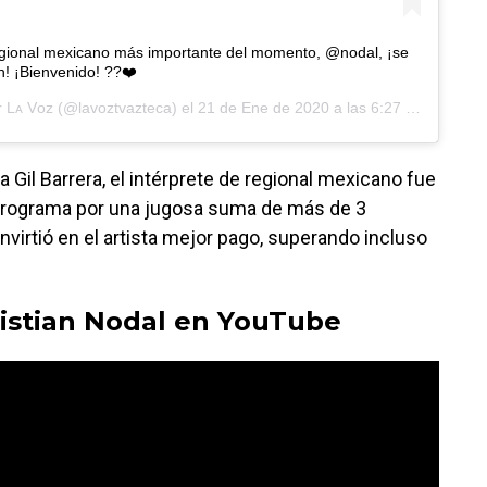
egional mexicano más importante del momento, @nodal, ¡se
! ¡Bienvenido! ??❤️
r
Lᴀ Vᴏᴢ
(@lavoztvazteca) el
21 de Ene de 2020 a las 6:27 PST
 Gil Barrera, el intérprete de regional mexicano fue
 programa por una jugosa suma de más de 3
nvirtió en el artista mejor pago, superando incluso
istian Nodal en YouTube