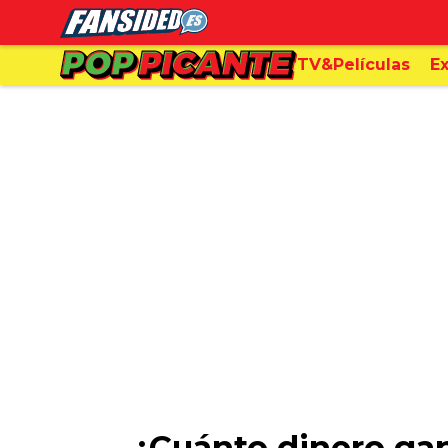
TV&Películas
Ex
¿Cuánto dinero gan