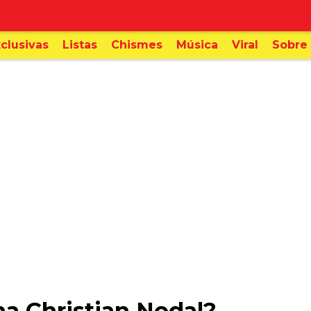
clusivas
Listas
Chismes
Música
Viral
Sobre 
a Christian Nodal?