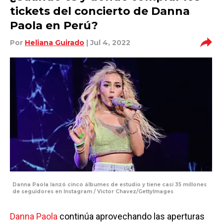
tickets del concierto de Danna
Paola en Perú?
Por
Heliana Guirado
| Jul 4, 2022
Danna Paola lanzó cinco álbumes de estudio y tiene casi 35 millones
de seguidores en Instagram / Victor Chavez/GettyImages
Danna Paola
continúa aprovechando las aperturas