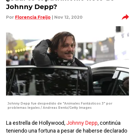
Johnny Depp?
Por
Florencia Freijo
| Nov 12, 2020
Johnny Depp fue despedido de "Animales Fantásticos 3" por
problemas legales / Andreas Rentz/Getty Images
La estrella de Hollywood,
Johnny Depp
, continúa
teniendo una fortuna a pesar de haberse declarado