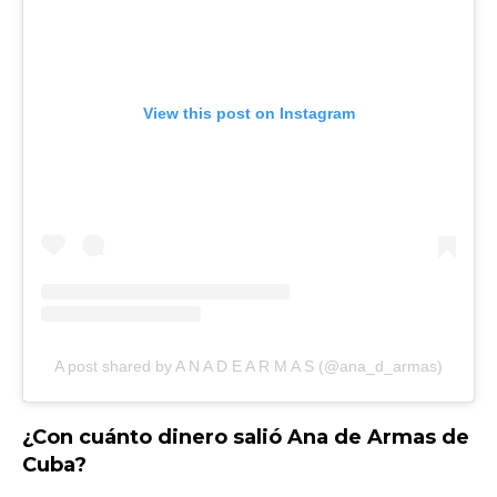
View this post on Instagram
A post shared by A N A D E A R M A S (@ana_d_armas)
¿Con cuánto dinero salió Ana de Armas de
Cuba?