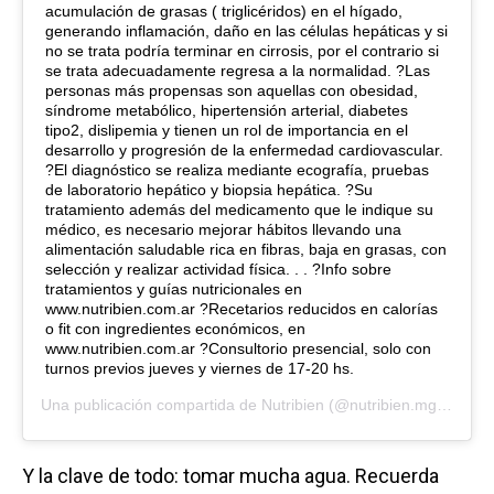
acumulación de grasas ( triglicéridos) en el hígado,
generando inflamación, daño en las células hepáticas y si
no se trata podría terminar en cirrosis, por el contrario si
se trata adecuadamente regresa a la normalidad. ?️Las
personas más propensas son aquellas con obesidad,
síndrome metabólico, hipertensión arterial, diabetes
tipo2, dislipemia y tienen un rol de importancia en el
desarrollo y progresión de la enfermedad cardiovascular.
?️El diagnóstico se realiza mediante ecografía, pruebas
de laboratorio hepático y biopsia hepática. ?️Su
tratamiento además del medicamento que le indique su
médico, es necesario mejorar hábitos llevando una
alimentación saludable rica en fibras, baja en grasas, con
selección y realizar actividad física. . . ?Info sobre
tratamientos y guías nutricionales en
www.nutribien.com.ar ?Recetarios reducidos en calorías
o fit con ingredientes económicos, en
www.nutribien.com.ar ?Consultorio presencial, solo con
turnos previos jueves y viernes de 17-20 hs.
Una publicación compartida de
Nutribien
(@nutribien.mg) el
16 O
Y la clave de todo: tomar mucha agua. Recuerda