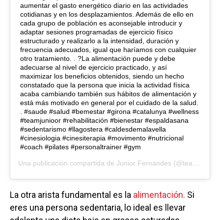
aumentar el gasto energético diario en las actividades
cotidianas y en los desplazamientos. Además de ello en
cada grupo de población es aconsejable introducir y
adaptar sesiones programadas de ejercicio físico
estructurado y realizarlo a la intensidad, duración y
frecuencia adecuados, igual que haríamos con cualquier
otro tratamiento. . ?La alimentación puede y debe
adecuarse al nivel de ejercicio practicado, y así
maximizar los beneficios obtenidos, siendo un hecho
constatado que la persona que inicia la actividad física
acaba cambiando también sus hábitos de alimentación y
está más motivado en general por el cuidado de la salud.
. #saude #salud #bemestar #girona #catalunya #wellness
#teamjunioor #rehabilitación #bienestar #espaldasana
#sedentarismo #llagostera #caldesdemalavella
#cinesiologia #cinesiterapia #movimento #nutricional
#coach #pilates #personaltrainer #gym
Una publicación compartida de
Junior Fernandes
(@team.junioor) el
La otra arista fundamental es la
alimentación.
Si
eres una persona sedentaria, lo ideal es llevar