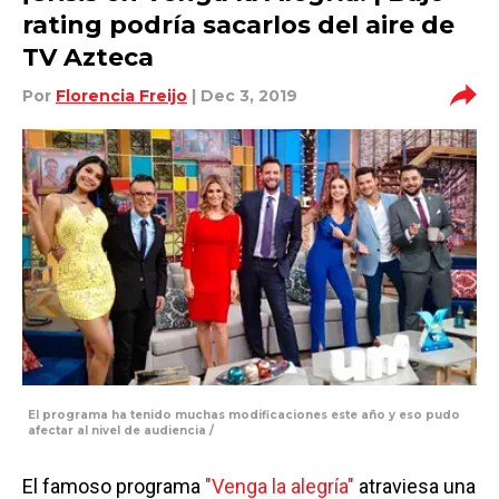
rating podría sacarlos del aire de
TV Azteca
Por
Florencia Freijo
| Dec 3, 2019
El programa ha tenido muchas modificaciones este año y eso pudo
afectar al nivel de audiencia /
El famoso programa
"Venga la alegría"
atraviesa una