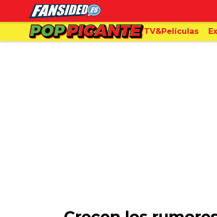
TV&Películas
Ex
Crecen los rumores 