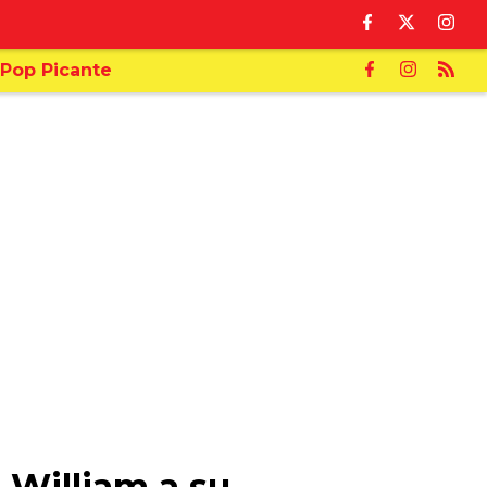
Pop Picante
 William a su