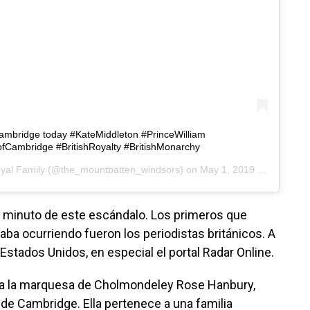
mbridge today #KateMiddleton #PrinceWilliam
Cambridge #BritishRoyalty #BritishMonarchy
oyal Family
(@the_mountbatten_windsors) on
May 1, 2019 at 5:29am PDT
a minuto de este escándalo. Los primeros que
taba ocurriendo fueron los periodistas británicos. A
Estados Unidos, en especial el portal Radar Online.
ría la marquesa de Cholmondeley Rose Hanbury,
de Cambridge. Ella pertenece a una familia