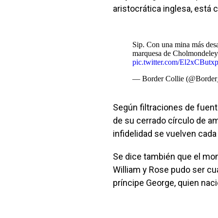
aristocrática inglesa, está 
Sip. Con una mina más desab
marquesa de Cholmondeley. 
pic.twitter.com/El2xCButx
— Border Collie (@Border
Según filtraciones de fuent
de su cerrado círculo de am
infidelidad se vuelven cada
Se dice también que el mom
William y Rose pudo ser cu
príncipe George, quien nació