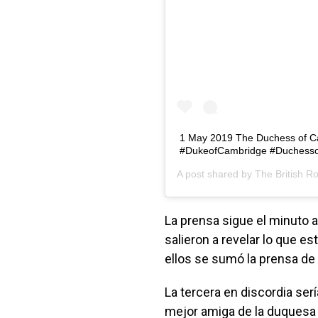
1 May 2019 The Duchess of Ca
#DukeofCambridge #Duchessof
A post shared by
The British R
La prensa sigue el minuto 
salieron a revelar lo que es
ellos se sumó la prensa de 
La tercera en discordia se
mejor amiga de la duquesa 