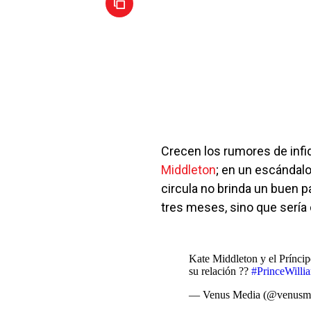
Crecen los rumores de infi
Middleton
; en un escándalo
circula no brinda un buen 
tres meses, sino que sería 
Kate Middleton y el Prínci
su relación ??
#PrinceWilli
— Venus Media (@venusm