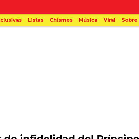
clusivas
Listas
Chismes
Música
Viral
Sobre 
de infidelidad del Príncipe