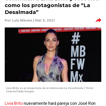
como los protagonistas de “La
Desalmada”
Por
Luis Nieves
| Mar 5, 2021
Livia Brito es protagonista de la telenovela La Desalmada / Victor
Chavez/Getty Images
Livia Brito
nuevamente hará pareja con José Ron