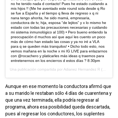
no he tenido nada d contacto! Pues he estado cuidando a
mis hijos !! (Me he aventado este round sola desde q Ro
se fue a España y el tiempo q lleva de regreso x q ni
nana tengo ahorita, he sido mamá, empresaria,
conductora de tv, hija, esposa “de lejitos” y x lo mismo he
estado con todas las precauciones necesarias y cuidando
mi sistema inmunológico al 100) • Pero bueno entiendo la
preocupación d muchos así que aquí les cuento un poco
más de cómo han estado las cosas y ya no iré a VLA
para q se queden más tranquilos! • Dicho todo esto, nos
vemos mañana en la noche x mi IG LIVE para enlazarnos
con @rocachero y platicarles más ideas q traemos para
entretenernos en los encierros d estos días ? 8:30pm
Una publicación compartida por
Adianez Hernandez R
(@adianezhzr) el
Aunque en ese momento la conductora afirmó que
a su marido le restaban sólo 4 días de cuarentena y
que una vez terminada, ella podría regresar al
programa, ahora esa posibilidad queda descartada,
pues al regresar los conductores, los suplentes