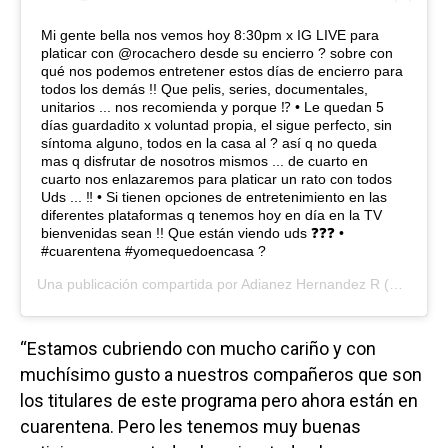
Mi gente bella nos vemos hoy 8:30pm x IG LIVE para
platicar con @rocachero desde su encierro ? sobre con
qué nos podemos entretener estos días de encierro para
todos los demás !! Que pelis, series, documentales,
unitarios ... nos recomienda y porque ⁉️ • Le quedan 5
días guardadito x voluntad propia, el sigue perfecto, sin
síntoma alguno, todos en la casa al ? así q no queda
mas q disfrutar de nosotros mismos ... de cuarto en
cuarto nos enlazaremos para platicar un rato con todos
Uds ... ‼️ • Si tienen opciones de entretenimiento en las
diferentes plataformas q tenemos hoy en día en la TV
bienvenidas sean !! Que están viendo uds ❓❓❓ •
#cuarentena #yomequedoencasa ?
Una publicación compartida por
Adianez Hernandez R
(@adianezhzr) el
“Estamos cubriendo con mucho cariño y con
muchísimo gusto a nuestros compañeros que son
los titulares de este programa pero ahora están en
cuarentena. Pero les tenemos muy buenas