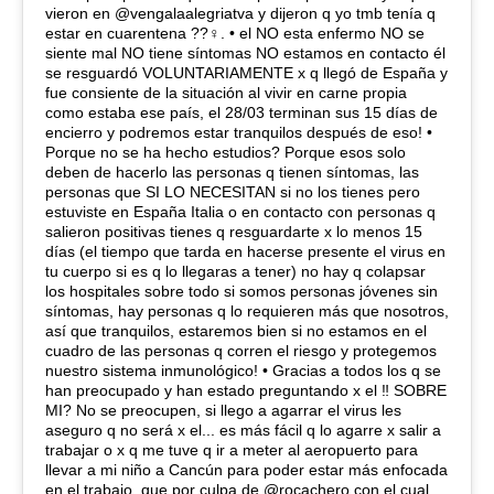
vieron en @vengalaalegriatva y dijeron q yo tmb tenía q
estar en cuarentena ??‍♀️. • el NO esta enfermo NO se
siente mal NO tiene síntomas NO estamos en contacto él
se resguardó VOLUNTARIAMENTE x q llegó de España y
fue consiente de la situación al vivir en carne propia
como estaba ese país, el 28/03 terminan sus 15 días de
encierro y podremos estar tranquilos después de eso! •
Porque no se ha hecho estudios? Porque esos solo
deben de hacerlo las personas q tienen síntomas, las
personas que SI LO NECESITAN si no los tienes pero
estuviste en España Italia o en contacto con personas q
salieron positivas tienes q resguardarte x lo menos 15
días (el tiempo que tarda en hacerse presente el virus en
tu cuerpo si es q lo llegaras a tener) no hay q colapsar
los hospitales sobre todo si somos personas jóvenes sin
síntomas, hay personas q lo requieren más que nosotros,
así que tranquilos, estaremos bien si no estamos en el
cuadro de las personas q corren el riesgo y protegemos
nuestro sistema inmunológico! • Gracias a todos los q se
han preocupado y han estado preguntando x el ‼️ SOBRE
MI? No se preocupen, si llego a agarrar el virus les
aseguro q no será x el... es más fácil q lo agarre x salir a
trabajar o x q me tuve q ir a meter al aeropuerto para
llevar a mi niño a Cancún para poder estar más enfocada
en el trabajo, que por culpa de @rocachero con el cual